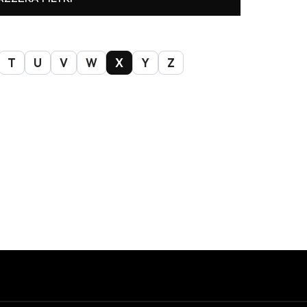
T
U
V
W
X
Y
Z