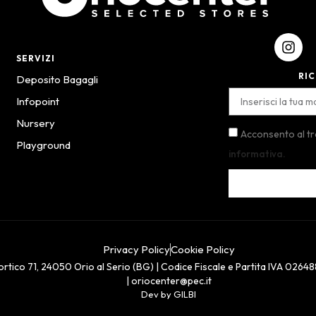
SERVIZI
RIC
Deposito Bagagli
Infopoint
Nursery
Acconsento al t
Playground
informativa.
Privacy Policy
Cookie Policy
rtico 71, 24050 Orio al Serio (BG) | Codice Fiscale e Partita IVA 0264
| oriocenter@pec.it
Dev by GILBI