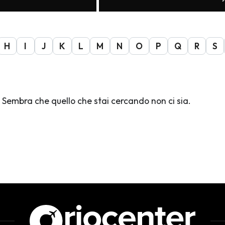
H
I
J
K
L
M
N
O
P
Q
R
S
Sembra che quello che stai cercando non ci sia.