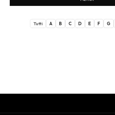
Tutti
A
B
C
D
E
F
G