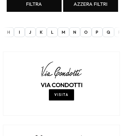
FILTRA
AZZERA FILTRI
H
I
J
K
L
M
N
O
P
Q
R
S
VIA CONDOTTI
VISITA