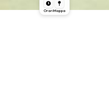
Orari
Mappa
Spettacoli,
A
UCI Cinemas Orio
il grande
schermo incontra il comfort e
anteprime
l’emozione. Con
14 sale
e una
sala
IMAX
d’avanguardia, ti
e IMAX
offriamo un’esperienza
il cinema è
cinematografica di livello
superiore, tra suoni immersivi,
qui
proiezioni in 3D, versioni in
lingua originale e friendly
autism screening