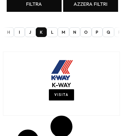
FILTRA
AZZERA FILTRI
H
I
J
K
L
M
N
O
P
Q
R
S
K-WAY
VISITA