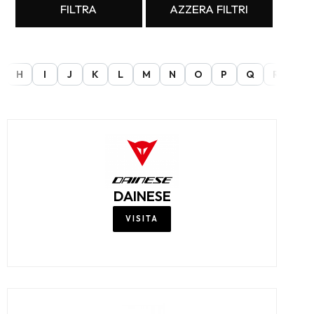
FILTRA
AZZERA FILTRI
H
I
J
K
L
M
N
O
P
Q
R
S
DAINESE
VISITA