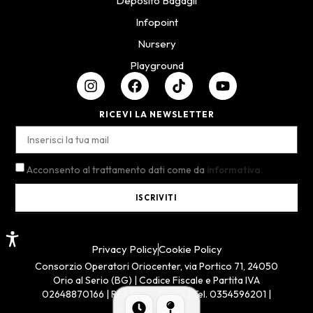
Deposito Bagagli
Infopoint
Nursery
Playground
RICEVI LA NEWSLETTER
Acconsento al trattamento dati come da
informativa.
ISCRIVITI
Privacy Policy
Cookie Policy
Consorzio Operatori Oriocenter, via Portico 71, 24050
Orio al Serio (BG) | Codice Fiscale e Partita IVA
02648870166 | REA BG n. 311654 | Tel. 0354596201 |
oriocenter@pec.it