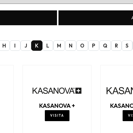
H
I
J
K
L
M
N
O
P
Q
R
S
KASANOVA +
KASANO
VISITA
VI