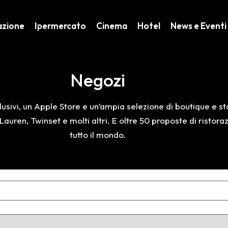
azione
Ipermercato
Cinema
Hotel
News e Eventi
Negozi
usivi, un Apple Store e un’ampia selezione di boutique e sto
auren, Twinset e molti altri. E oltre 50 proposte di ristor
tutto il mondo.