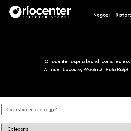
Negozi
Ristor
Oriocenter ospita brand iconici ed escl
Armani, Lacoste, Woolrich, Polo Ralph L