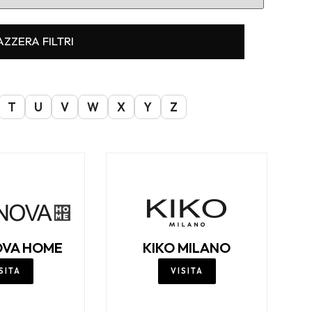
AZZERA FILTRI
T
U
V
W
X
Y
Z
VA HOME
KIKO MILANO
SITA
VISITA