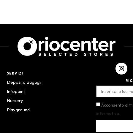
SERVIZI
RIC
Deposito Bagagli
Infopoint
Nursery
Acconsento al t
Playground
informativa.