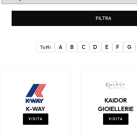
FILTRA
Tutti
A
B
C
D
E
F
G
KAIDOR
K-WAY
GIOIELLERIE
VISITA
VISITA