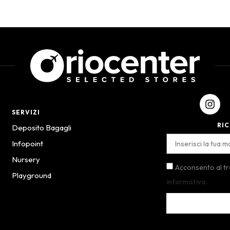
SERVIZI
RIC
Deposito Bagagli
Infopoint
Nursery
Acconsento al t
Playground
informativa.