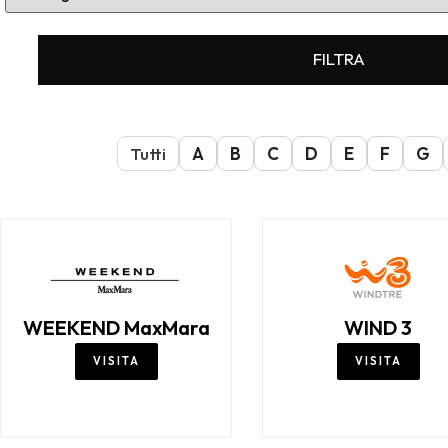
FILTRA
Tutti
A
B
C
D
E
F
G
WEEKEND MaxMara
WIND 3
VISITA
VISITA