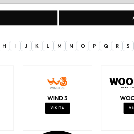
H
I
J
K
L
M
N
O
P
Q
R
S
WIND 3
WOO
VISITA
VI