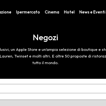
azione
Ipermercato
Cinema
Hotel
News e Eventi
Negozi
usivi, un Apple Store e un’ampia selezione di boutique e sto
auren, Twinset e molti altri. E oltre 50 proposte di ristor
tutto il mondo.