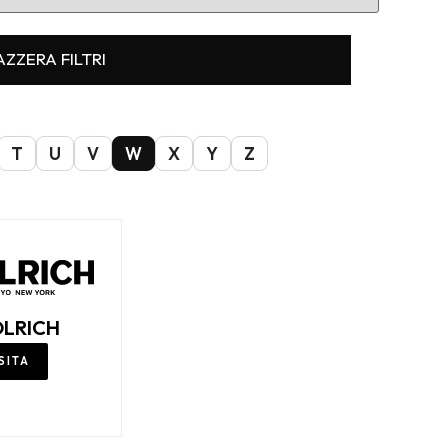
AZZERA FILTRI
T
U
V
W
X
Y
Z
LRICH
SITA