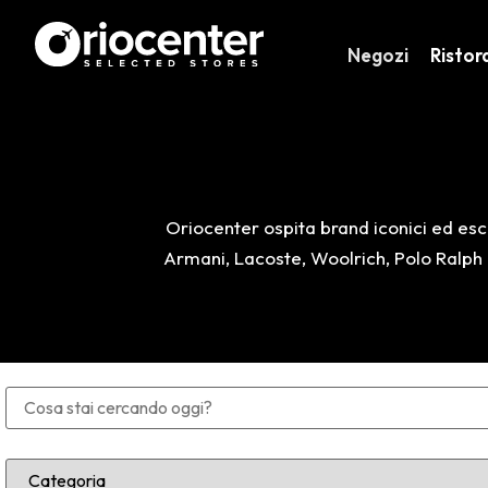
Negozi
Ristor
Oriocenter ospita brand iconici ed escl
Armani, Lacoste, Woolrich, Polo Ralph L