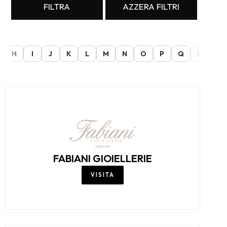
FILTRA
AZZERA FILTRI
H
I
J
K
L
M
N
O
P
Q
R
S
FABIANI GIOIELLERIE
VISITA