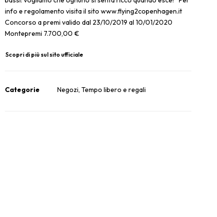
bassi: vogliamo che ognuno si senta ricco quando esce! *Per
info e regolamento visita il sito www.flying2copenhagen.it
Concorso a premi valido dal 23/10/2019 al 10/01/2020
Montepremi 7.700,00 €
Scopri di più sul sito ufficiale
Categorie
Negozi
,
Tempo libero e regali