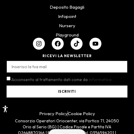
Deposito Bagagli
Infopoint
Nursery
Playground
RICEVI LA NEWSLETTER
Acconsento al trattamento dati come da
informativa.
ISCRIVITI
Privacy Policy
Cookie Policy
Consorzio Operatori Oriocenter, via Portico 71, 24050
Orio al Serio (BG) | Codice Fiscale e Partita IVA
02648870166 | REA BG n. 311654 | Tel. 0354596201 |