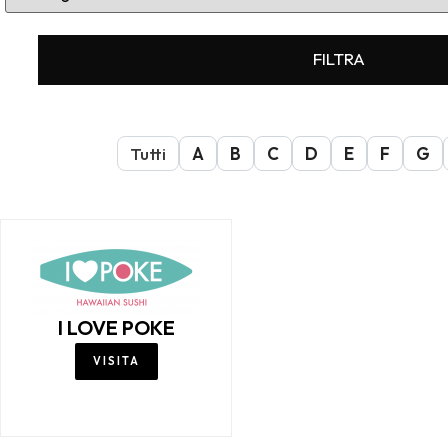
FILTRA
Tutti
A
B
C
D
E
F
G
I LOVE POKE
VISITA