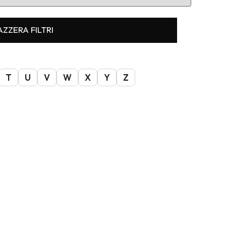
AZZERA FILTRI
T
U
V
W
X
Y
Z