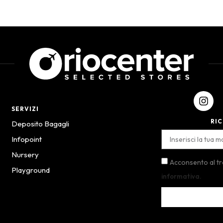
SERVIZI
RIC
Deposito Bagagli
Infopoint
Nursery
Acconsento al t
Playground
informativa.