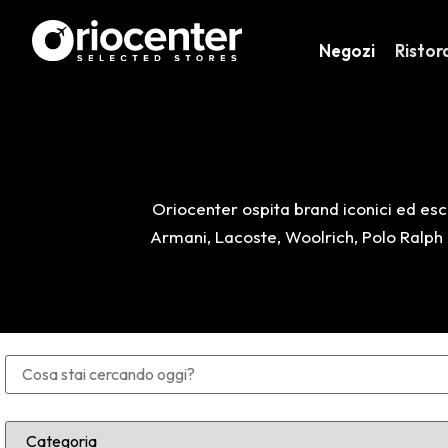
Negozi
Ristor
Oriocenter ospita brand iconici ed escl
Armani, Lacoste, Woolrich, Polo Ralph L