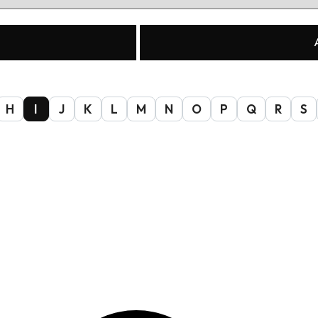
H
I
J
K
L
M
N
O
P
Q
R
S