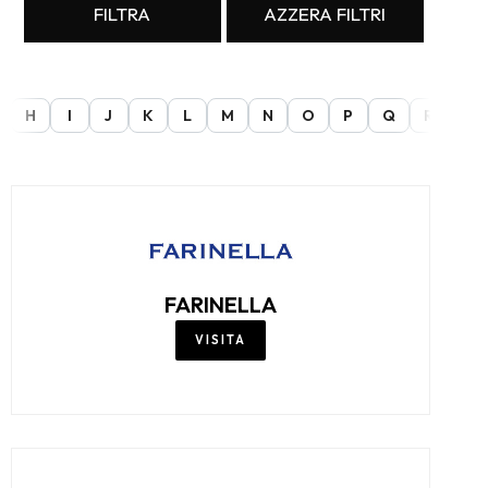
FILTRA
AZZERA FILTRI
H
I
J
K
L
M
N
O
P
Q
R
S
FARINELLA
VISITA