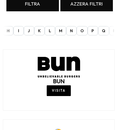
FILTRA
AZZERA FILTRI
H
I
J
K
L
M
N
O
P
Q
R
S
BUN
VISITA