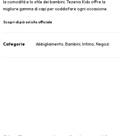
la comodità e lo stile dei bambini, Tezenis Kids offre la
migliore gamma di capi per soddisfare ogni occasione.
Scopri di più sul sito ufficiale
Categorie
Abbigliamento
,
Bambini
,
Intimo
,
Negozi