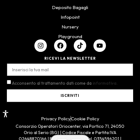
Deposito Bagagli
Infopoint
Nursery
Playground
RICEVI LA NEWSLETTER
Acconsento al trattamento dati come da
informativa.
ISCRIVITI
Privacy Policy
Cookie Policy
Consorzio Operatori Oriocenter, via Portico 71, 24050
Orio al Serio (BG) | Codice Fiscale e Partita IVA
02648870166 | REA BG n. 311654 | Tel. 0354596201 |