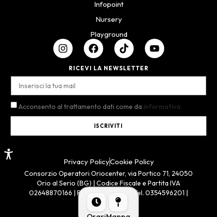
Infopoint
Nursery
Playground
RICEVI LA NEWSLETTER
Acconsento al trattamento dati come da
informativa.
ISCRIVITI
Privacy Policy
Cookie Policy
Consorzio Operatori Oriocenter, via Portico 71, 24050
Orio al Serio (BG) | Codice Fiscale e Partita IVA
02648870166 | REA BG n. 311654 | Tel. 0354596201 |
oriocenter@pec.it
Orari
Mappa
Dev by GILBI