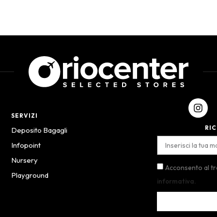
SERVIZI
RIC
Deposito Bagagli
Infopoint
Nursery
Acconsento al t
Playground
informativa.