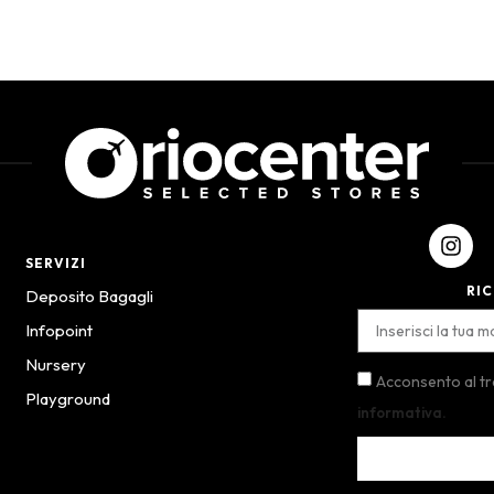
SERVIZI
RIC
Deposito Bagagli
Infopoint
Nursery
Acconsento al t
Playground
informativa.