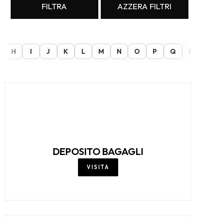
FILTRA
AZZERA FILTRI
H
I
J
K
L
M
N
O
P
Q
R
S
DEPOSITO BAGAGLI
VISITA