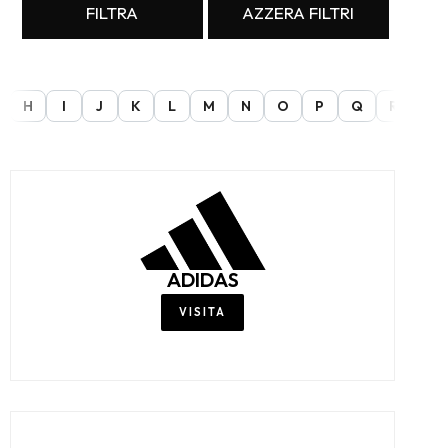
FILTRA
AZZERA FILTRI
H
I
J
K
L
M
N
O
P
Q
R
S
ADIDAS
VISITA